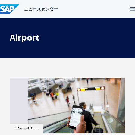
コ
ン
テ
ン
ツ
へ
Airport
ス
キ
ッ
プ
フィーチャー