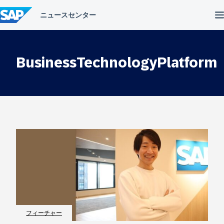
コ
ン
テ
ン
ツ
へ
BusinessTechnologyPlatform
ス
キ
ッ
プ
フィーチャー