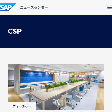
コ
ン
テ
ン
ツ
へ
CSP
ス
キ
ッ
プ
フィーチャー