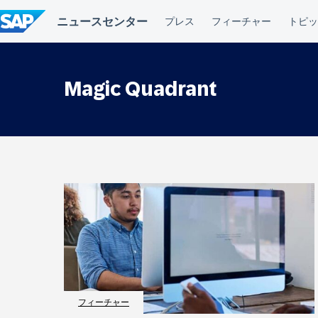
コ
ン
テ
ン
ツ
へ
Magic Quadrant
ス
キ
ッ
プ
フィーチャー