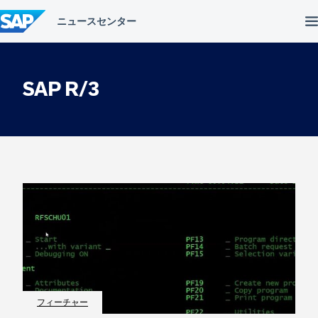
コ
ン
テ
ン
ツ
へ
SAP R/3
ス
キ
ッ
プ
フィーチャー