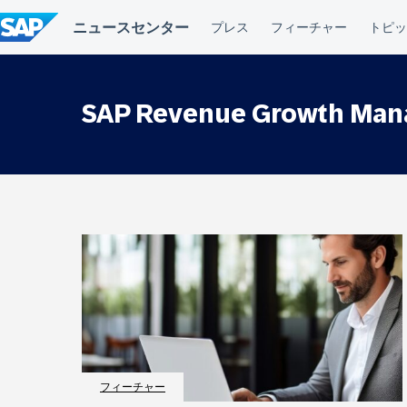
コ
ン
テ
ン
ツ
へ
SAP Revenue Growth Ma
ス
キ
ッ
プ
フィーチャー