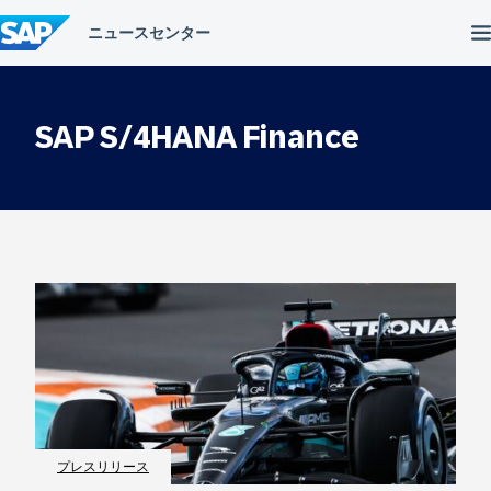
コ
ン
テ
ン
ツ
へ
SAP S/4HANA Finance
ス
キ
ッ
プ
プレスリリース