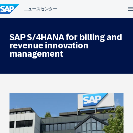
コ
ン
テ
ン
ツ
へ
SAP S/4HANA for billing and
ス
キ
revenue innovation
ッ
management
プ