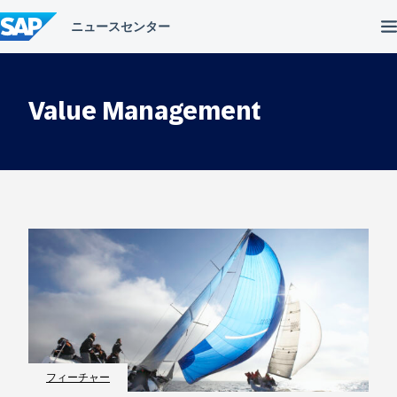
コ
ン
テ
ン
ツ
へ
Value Management
ス
キ
ッ
プ
フィーチャー