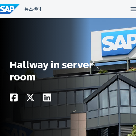
컨
텐
츠
건
너
뛰
기
Hallway in server
room