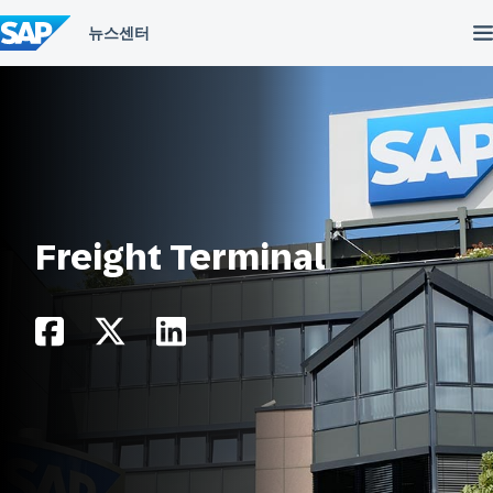
컨
텐
츠
건
너
뛰
기
Freight Terminal