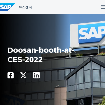
컨
텐
츠
건
너
뛰
기
Doosan-booth-at-
CES-2022