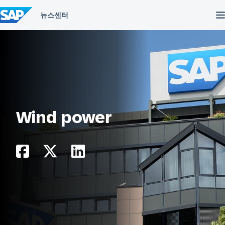
컨
텐
츠
건
너
뛰
기
Wind power