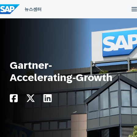
컨
텐
츠
건
너
뛰
기
Gartner-
Accelerating-Growth