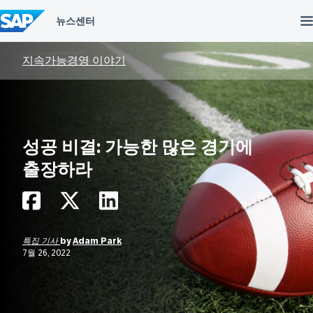
컨
텐
츠
건
너
지속가능경영 이야기
뛰
기
성공 비결: 가능한 많은 경기에
출장하라
특집 기사
by
Adam Park
7월 26, 2022