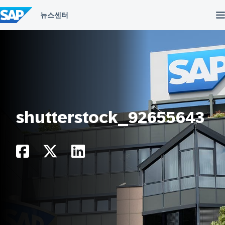
컨
텐
츠
건
너
뛰
기
shutterstock_92655643