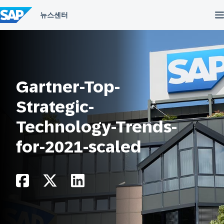
컨
텐
츠
건
너
뛰
기
Gartner-Top-
Strategic-
Technology-Trends-
for-2021-scaled