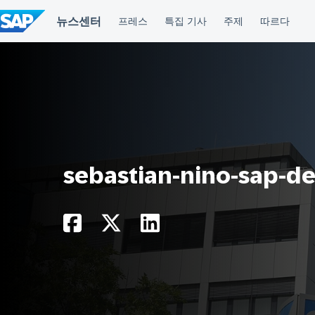
컨
텐
츠
건
너
뛰
기
sebastian-nino-sap-de