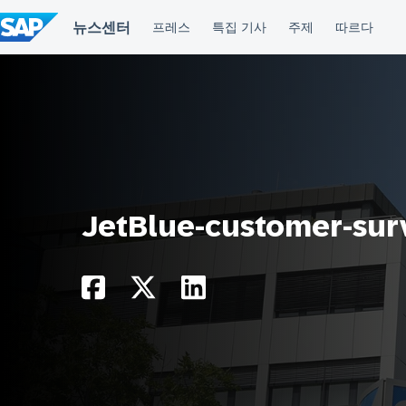
컨
텐
츠
건
너
뛰
기
JetBlue-customer-sur