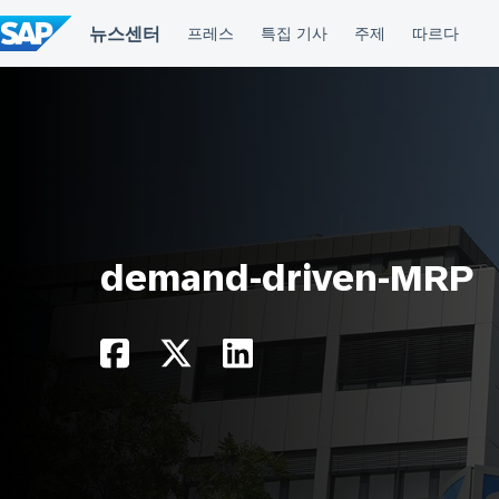
컨
텐
츠
건
너
뛰
기
demand-driven-MRP