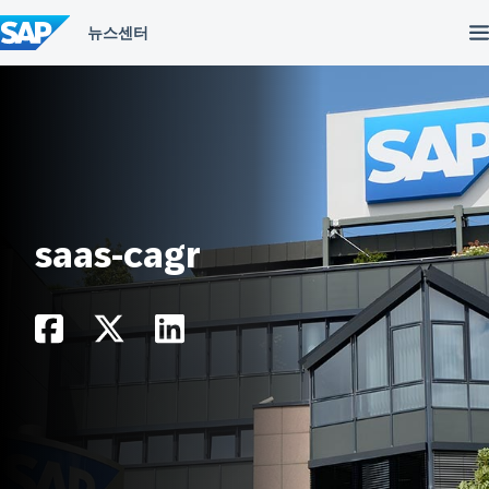
컨
텐
츠
건
너
뛰
기
saas-cagr