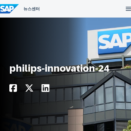
컨
텐
츠
건
너
뛰
기
philips-innovation-24