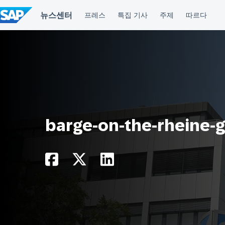
컨
텐
츠
건
너
뛰
기
barge-on-the-rheine-g