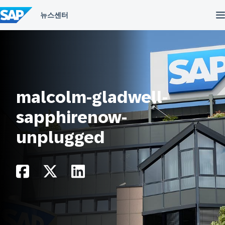
컨
텐
츠
건
너
뛰
기
malcolm-gladwell-
sapphirenow-
unplugged