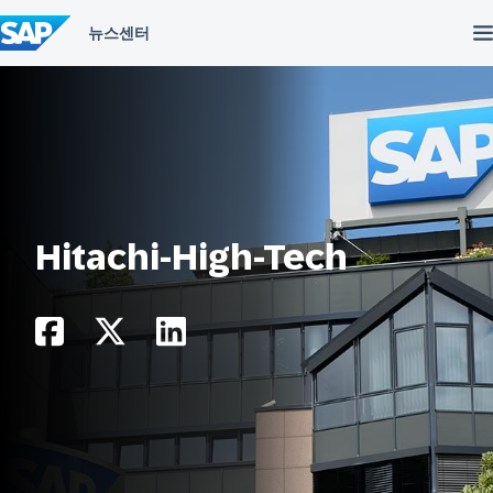
컨
텐
츠
건
너
뛰
기
Hitachi-High-Tech