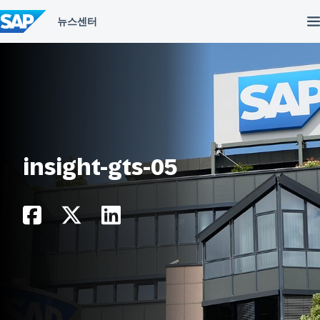
컨
텐
츠
건
너
뛰
기
insight-gts-05