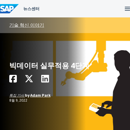
컨
텐
츠
건
너
기술 혁신 이야기
뛰
기
빅데이터 실무적용 4단계
특집 기사
by
Adam Park
8월 9, 2022