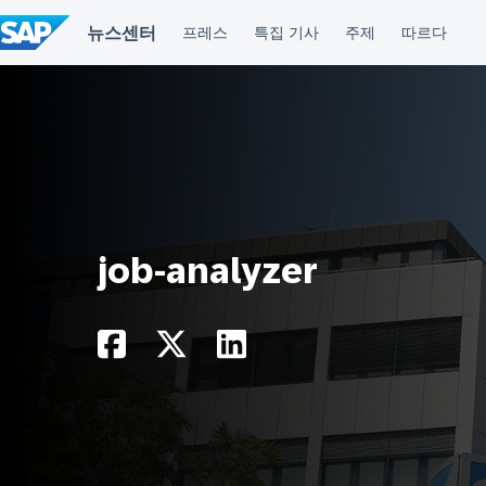
컨
텐
츠
건
너
뛰
기
job-analyzer