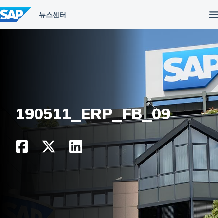
컨
텐
츠
건
너
뛰
기
190511_ERP_FB_09