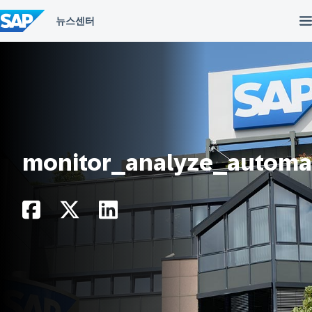
컨
텐
츠
건
너
뛰
기
monitor_analyze_automat