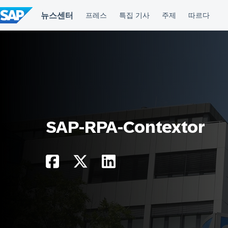
컨
텐
츠
건
너
뛰
기
SAP-RPA-Contextor