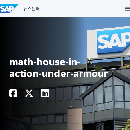
컨
텐
츠
건
너
뛰
기
math-house-in-
action-under-armour