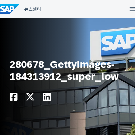
컨
텐
츠
건
너
뛰
기
280678_GettyImages-
184313912_super_low