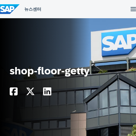
컨
텐
츠
건
너
뛰
기
shop-floor-getty