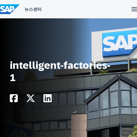
컨
텐
츠
건
너
뛰
기
intelligent-factories-
1