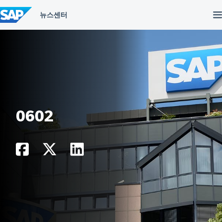
컨
텐
츠
건
너
뛰
기
0602