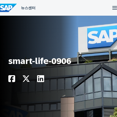
컨
텐
츠
건
너
뛰
기
smart-life-0906