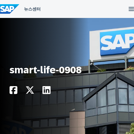
컨
텐
츠
건
너
뛰
기
smart-life-0908