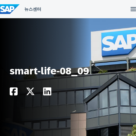
컨
텐
츠
건
너
뛰
기
smart-life-08_09