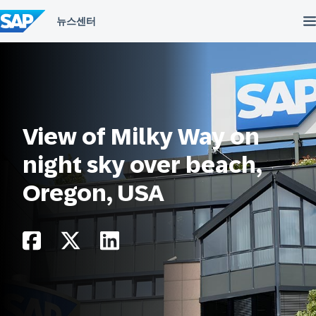
컨
텐
츠
건
너
뛰
기
View of Milky Way on
night sky over beach,
Oregon, USA