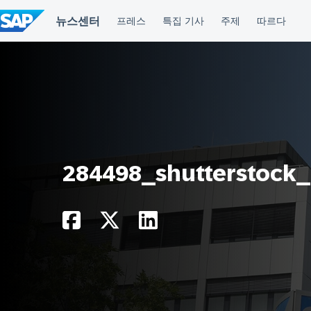
컨
텐
츠
건
너
뛰
기
284498_shutterstock