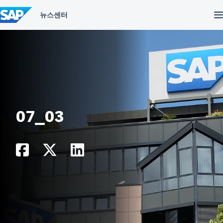
컨
텐
츠
건
너
뛰
기
07_03