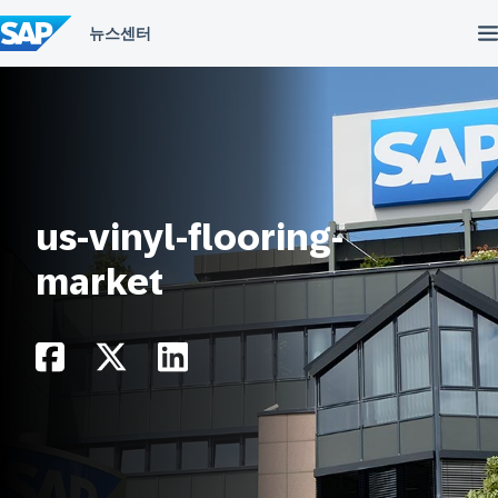
컨
텐
츠
건
너
뛰
기
us-vinyl-flooring-
market