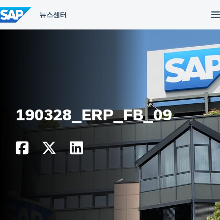
컨
텐
츠
건
너
뛰
기
190328_ERP_FB_09