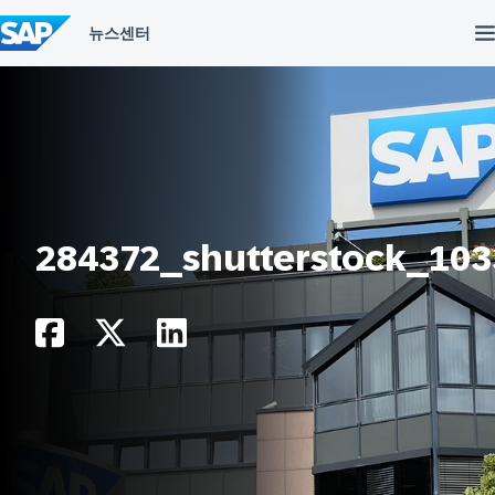
컨
텐
츠
건
너
뛰
기
284372_shutterstock_10