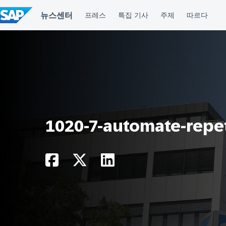
컨
텐
츠
건
너
뛰
기
1020-7-automate-repet