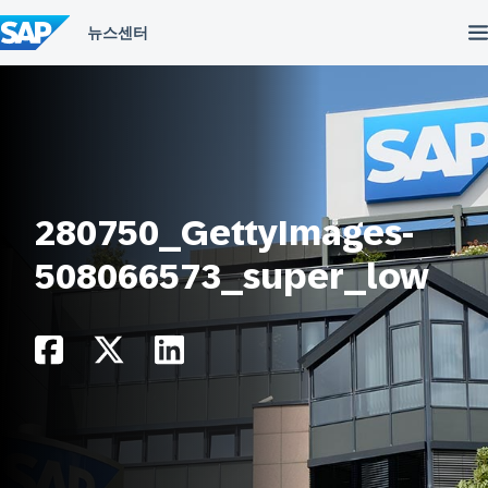
컨
텐
츠
건
너
뛰
기
280750_GettyImages-
508066573_super_low