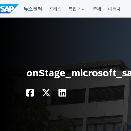
컨
텐
츠
건
너
뛰
기
onStage_microsoft_s