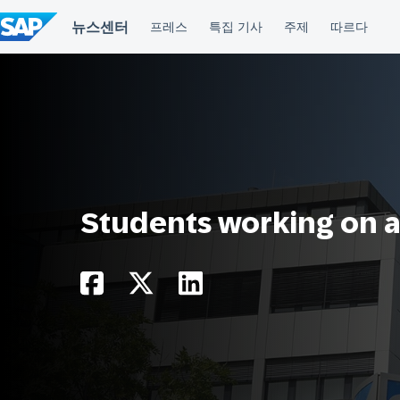
컨
텐
츠
건
너
뛰
기
Students working on a