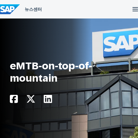
컨
텐
츠
건
너
뛰
기
eMTB-on-top-of-
mountain